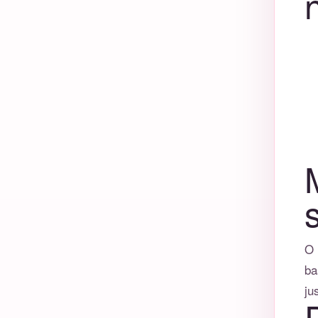
n
O 
ba
ju