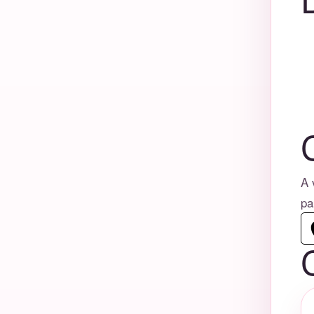
A 
pa