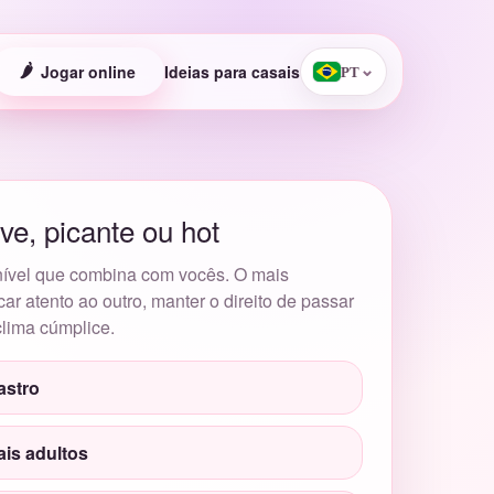
🌶️
Jogar online
Ideias para casais
⌄
PT
ve, picante ou hot
ível que combina com vocês. O mais
icar atento ao outro, manter o direito de passar
clima cúmplice.
astro
ais adultos