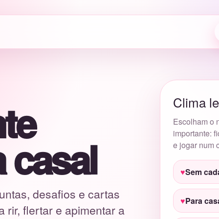
Clima le
te
Escolham o n
importante: f
a casal
e jogar num 
Sem cad
untas, desafios e cartas
Para cas
ir, flertar e apimentar a