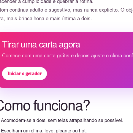
acender a cumplicidade e quebrar a rotina.
tom continua adulto e sugestivo, mas nunca explícito. O obj
va, mais brincalhona e mais íntima a dois.
Tirar uma carta agora
Comece com uma carta grátis e depois ajuste o clima con
Iniciar o gerador
Como funciona?
Acomodem-se a dois, sem telas atrapalhando se possível.
Escolham um clima: leve, picante ou hot.