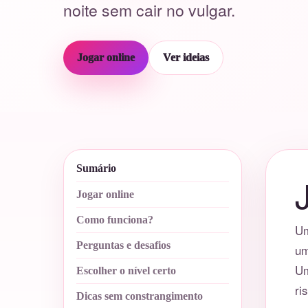
noite sem cair no vulgar.
Jogar online
Ver ideias
Sumário
Jogar online
Como funciona?
Um
Perguntas e desafios
um
Um
Escolher o nível certo
ri
Dicas sem constrangimento