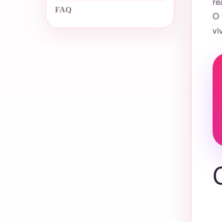
re
FAQ
O 
vi