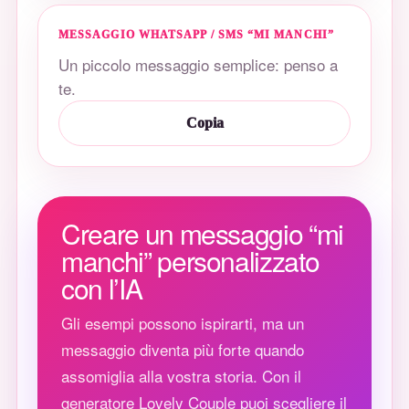
MESSAGGIO WHATSAPP / SMS “MI MANCHI”
Un piccolo messaggio semplice: penso a
te.
Copia
Creare un messaggio “mi
manchi” personalizzato
con l’IA
Gli esempi possono ispirarti, ma un
messaggio diventa più forte quando
assomiglia alla vostra storia. Con il
generatore Lovely Couple puoi scegliere il