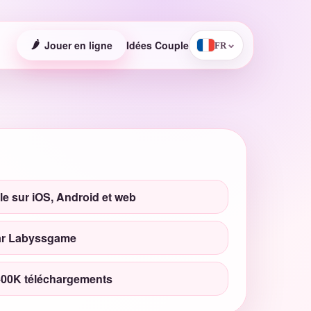
🌶️
Jouer en ligne
Idées Couple
⌄
FR
le sur iOS, Android et web
ar Labyssgame
400K téléchargements