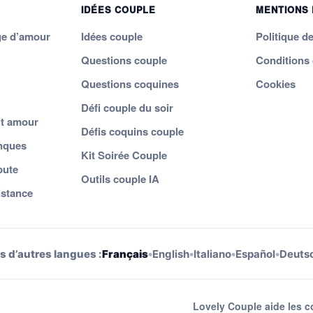
IDÉES COUPLE
MENTIONS
ge d’amour
Idées couple
Politique de
Questions couple
Conditions
Questions coquines
Cookies
Défi couple du soir
t amour
Défis coquins couple
nques
Kit Soirée Couple
pute
Outils couple IA
istance
•
•
•
•
s d’autres langues :
Français
English
Italiano
Español
Deuts
Lovely Couple aide les c