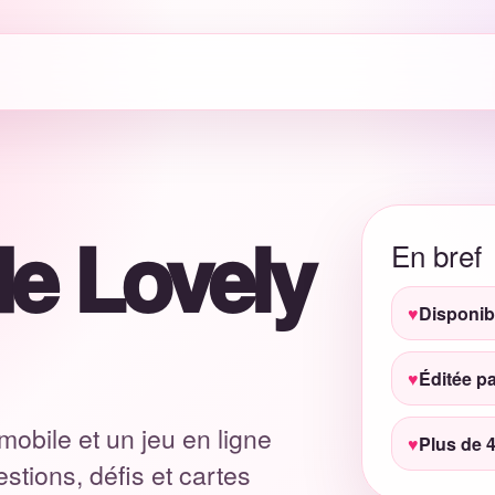
e Lovely
En bref
Disponib
Éditée p
mobile et un jeu en ligne
Plus de 
stions, défis et cartes