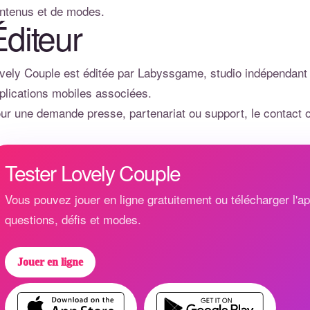
ntenus et de modes.
Éditeur
vely Couple est éditée par Labyssgame, studio indépendant d
plications mobiles associées.
ur une demande presse, partenariat ou support, le contact of
Tester Lovely Couple
Vous pouvez jouer en ligne gratuitement ou télécharger l'app
questions, défis et modes.
Jouer en ligne