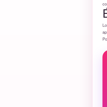
co
Lo
ap
Po