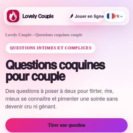
Lovely Couple
🌶️
Jouer en ligne
⌄
FR
Lovely Couple
—
Questions coquines couple
QUESTIONS INTIMES ET COMPLICES
Questions coquines
pour couple
Des questions à poser à deux pour flirter, rire,
mieux se connaître et pimenter une soirée sans
devenir cru ni gênant.
Tirer une question