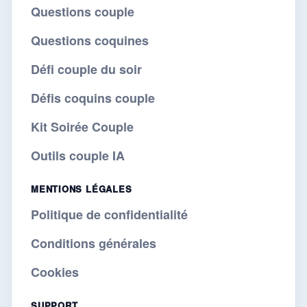
Questions couple
Questions coquines
Défi couple du soir
Défis coquins couple
Kit Soirée Couple
Outils couple IA
MENTIONS LÉGALES
Politique de confidentialité
Conditions générales
Cookies
SUPPORT