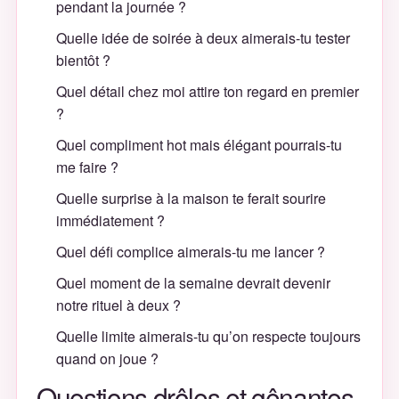
pendant la journée ?
Quelle idée de soirée à deux aimerais-tu tester
bientôt ?
Quel détail chez moi attire ton regard en premier
?
Quel compliment hot mais élégant pourrais-tu
me faire ?
Quelle surprise à la maison te ferait sourire
immédiatement ?
Quel défi complice aimerais-tu me lancer ?
Quel moment de la semaine devrait devenir
notre rituel à deux ?
Quelle limite aimerais-tu qu’on respecte toujours
quand on joue ?
Questions drôles et gênantes