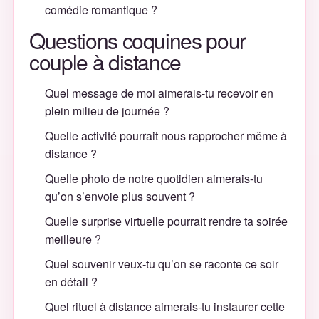
comédie romantique ?
Questions coquines pour
couple à distance
Quel message de moi aimerais-tu recevoir en
plein milieu de journée ?
Quelle activité pourrait nous rapprocher même à
distance ?
Quelle photo de notre quotidien aimerais-tu
qu’on s’envoie plus souvent ?
Quelle surprise virtuelle pourrait rendre ta soirée
meilleure ?
Quel souvenir veux-tu qu’on se raconte ce soir
en détail ?
Quel rituel à distance aimerais-tu instaurer cette