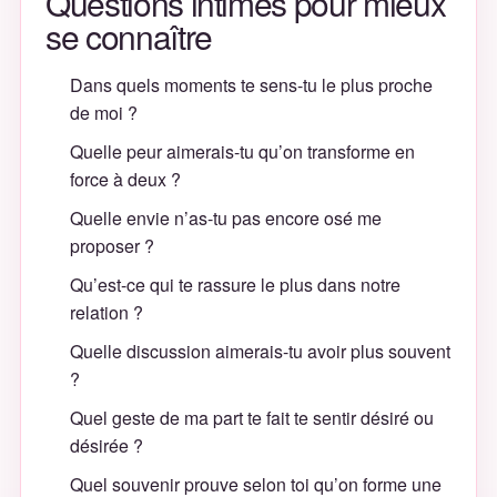
Questions intimes pour mieux
se connaître
Dans quels moments te sens-tu le plus proche
de moi ?
Quelle peur aimerais-tu qu’on transforme en
force à deux ?
Quelle envie n’as-tu pas encore osé me
proposer ?
Qu’est-ce qui te rassure le plus dans notre
relation ?
Quelle discussion aimerais-tu avoir plus souvent
?
Quel geste de ma part te fait te sentir désiré ou
désirée ?
Quel souvenir prouve selon toi qu’on forme une