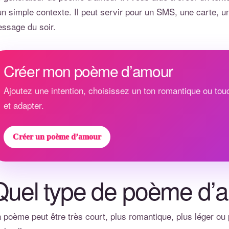
un simple contexte. Il peut servir pour un SMS, une carte, u
ssage du soir.
Créer mon poème d’amour
Ajoutez une intention, choisissez un ton romantique ou tou
et adapter.
Créer un poème d’amour
Quel type de poème d’a
 poème peut être très court, plus romantique, plus léger o