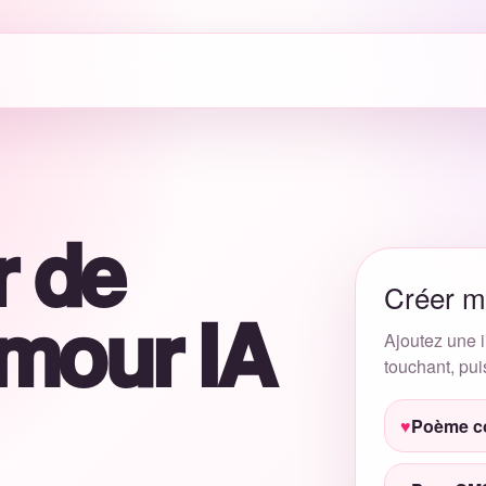
r de
Créer m
mour IA
Ajoutez une i
touchant, pui
Poème co