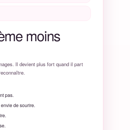
oème moins
es. Il devient plus fort quand il part
reconnaître.
nt pas.
envie de sourire.
ire.
se.