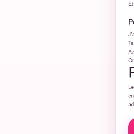
Et
P
J’
Ta
Av
On
Le
en
ad