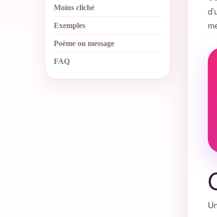
Moins cliché
d’
me
Exemples
Poème ou message
FAQ
Un