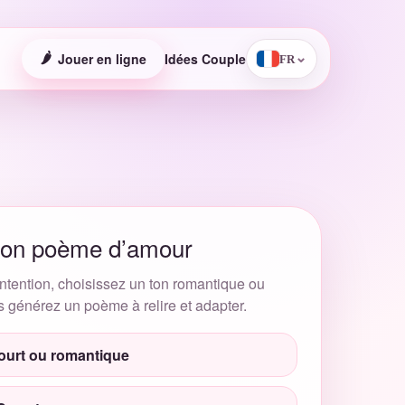
🌶️
Jouer en ligne
Idées Couple
⌄
FR
on poème d’amour
ntention, choisissez un ton romantique ou
s générez un poème à relire et adapter.
urt ou romantique