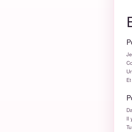
P
Je
Co
Un
Et
P
Da
Il
Tu