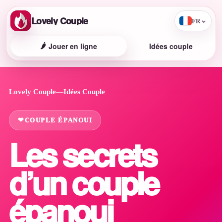
Lovely Couple
⌄
FR
🌶️
Jouer en ligne
Idées couple
Lovely Couple
—
Idées Couple
COUPLE ÉPANOUI
Les secrets
d’un couple
épanoui