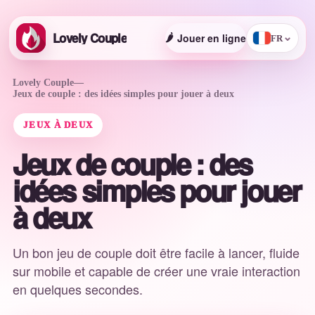
Lovely Couple
🌶️
Jouer en ligne
⌄
FR
Lovely Couple
—
Jeux de couple : des idées simples pour jouer à deux
JEUX À DEUX
Jeux de couple : des
idées simples pour jouer
à deux
Un bon jeu de couple doit être facile à lancer, fluide
sur mobile et capable de créer une vraie interaction
en quelques secondes.