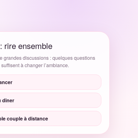
🌶️
Jouer en ligne
Idées Couple
⌄
FR
s de grande préparation. Elle invite à
deux.
 : rire ensemble
e grandes discussions : quelques questions
 suffisent à changer l’ambiance.
rochaine question pour vous.
lancer
u dîner
le couple à distance
r en couple