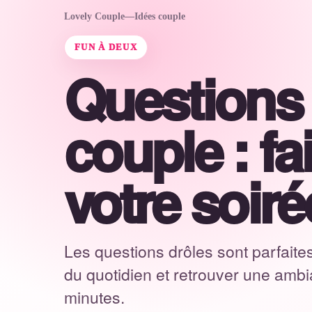
Lovely Couple
—
Idées couple
Lovely Couple
FUN À DEUX
Dans ce guide
Questions 
Un
Questions drôles à poser en
im
couple
couple : fai
Quand poser ces questions ?
Variantes pour rendre le jeu
plus vivant
votre soiré
FAQ
Les questions drôles sont parfaites
du quotidien et retrouver une amb
minutes.