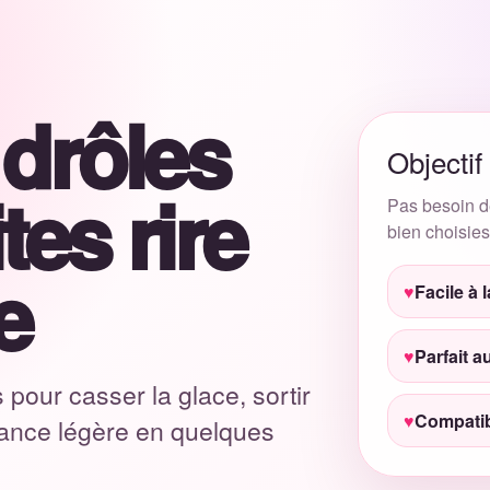
drôles
e question drôle fonctionne bien parce qu’elle ne demande pa
aginer, exagérer, raconter une anecdote et se surprendre à 
Objectif
tes rire
Pas besoin d
bien choisies
Vous préférez une carte surprise ?
e
Lancez le générateur et laissez Lovely Couple choisir la p
Facile à 
Parfait a
Commencer gratuitement
 pour casser la glace, sortir
Compatib
iance légère en quelques
Questions drôles à pose