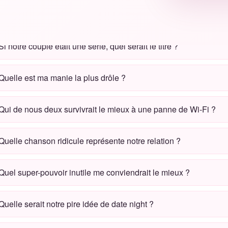
oisissez-en quelques-unes ou tirez-les au hasard.
Si notre couple était une série, quel serait le titre ?
Quelle est ma manie la plus drôle ?
Qui de nous deux survivrait le mieux à une panne de Wi‑Fi ?
Quelle chanson ridicule représente notre relation ?
Quel super-pouvoir inutile me conviendrait le mieux ?
Quelle serait notre pire idée de date night ?