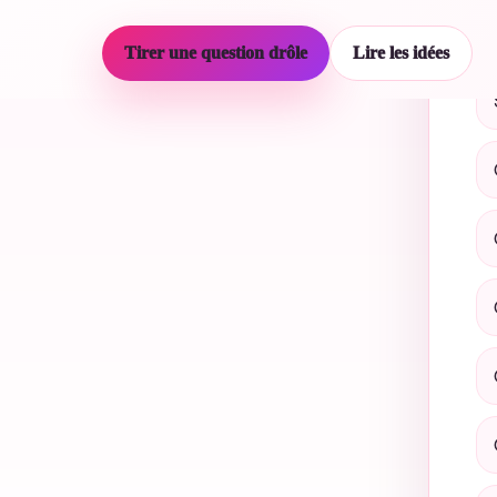
Ch
Tirer une question drôle
Lire les idées