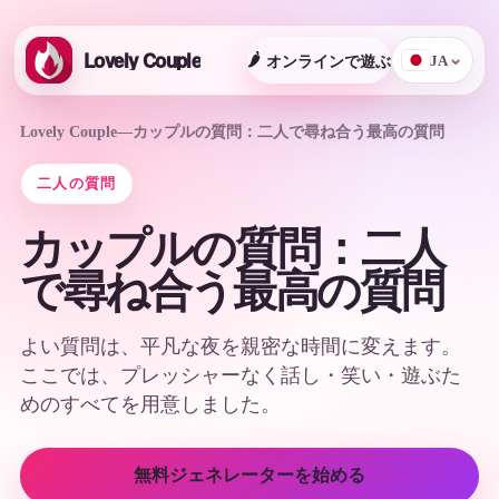
Lovely Couple
🌶️
オンラインで遊ぶ
⌄
JA
Lovely Couple
—
カップルの質問：二人で尋ね合う最高の質問
二人の質問
カップルの質問：二人
で尋ね合う最高の質問
よい質問は、平凡な夜を親密な時間に変えます。
ここでは、プレッシャーなく話し・笑い・遊ぶた
めのすべてを用意しました。
無料ジェネレーターを始める